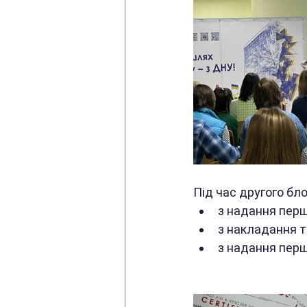
Під час другого бл
з надання перш
з накладання т
з надання перш