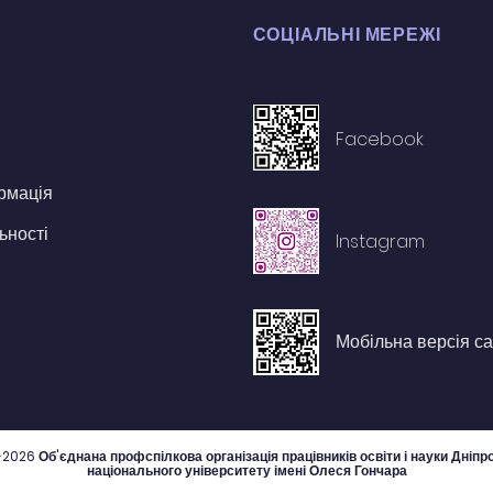
СОЦІАЛЬНІ МЕРЕЖІ
Facebook
рмація
ьності
Instagram
Мобільна версія са
-2026
Об'єднана профспілкова організація працівників освіти і науки Дніпр
національного університету імені Олеся Гончара