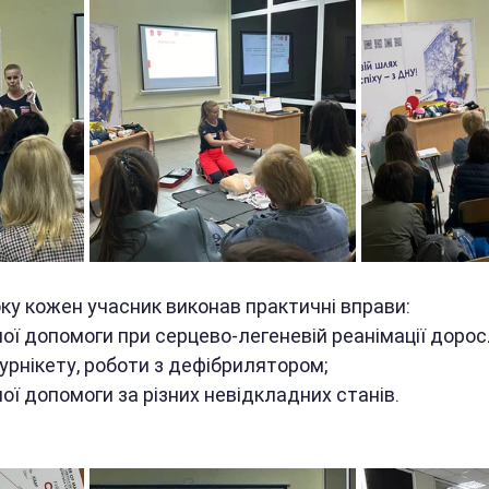
оку кожен учасник виконав практичні вправи:
ої допомоги при серцево-легеневій реанімації доросл
урнікету, роботи з дефібрилятором;
ої допомоги за різних невідкладних станів.