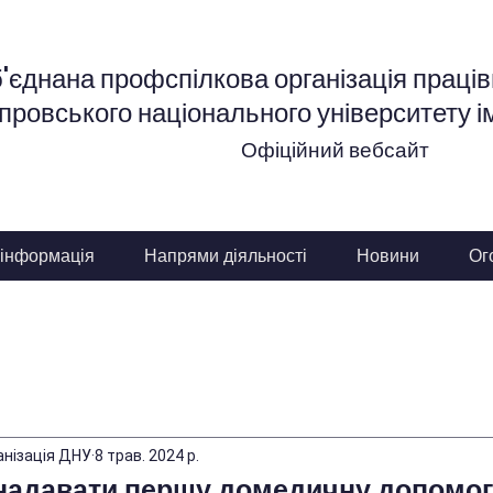
'єднана профспілкова організація працівн
провського національного університету і
Офіційний вебсайт
 інформація
Напрями діяльності
Новини
Ог
анізація ДНУ
8 трав. 2024 р.
надавати першу домедичну допомог