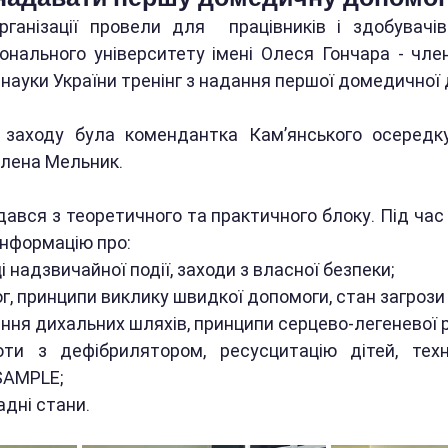
рганізації провели для  працівників і здобувачів
онального університету імені Олеся Гончара - член
і науки України тренінг з надання першої домедичної 
 заходу була комендантка Камʼянського осередку
лена Мельник.
дався з теоретичного та практичного блоку. Під час
інформацію про:
і надзвичайної події, заходи з власної безпеки;
г, принципи виклику швидкої допомоги, стан загрози
ння дихальних шляхів, принципи серцево-легеневої р
ти з дефібрилятором, ресусцитацію дітей, техні
SAMPLE;
адні стани.