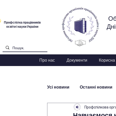
Об
Профспілка працівників
Дні
освіти і науки України
Про нас
Документи
Корисна
Усі новини
Останні новини
Профспілкова орг
Навчаємося 