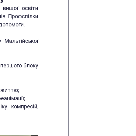
 вищої освіти 
ів Профспілки 
допомоги. 
 Мальтійської 
 першого блоку 
 життю;
еанімації;
ку компресій, 