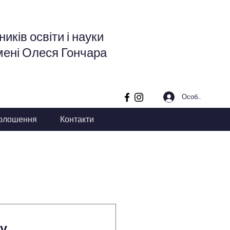
иків освіти і науки
мені Олеся Гончара
Особистий кабі
олошення
Контакти
у