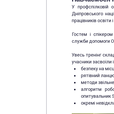
У профспілковій о
Дніпровського наці
працівників освіти 
Гостем і спікером
служби допомоги О
Увесь тренінг скла
учасники засвоїли 
безпеку на місц
рятівний ланцю
методи звільне
алгоритм робо
опитувальник 
окремі невідкл