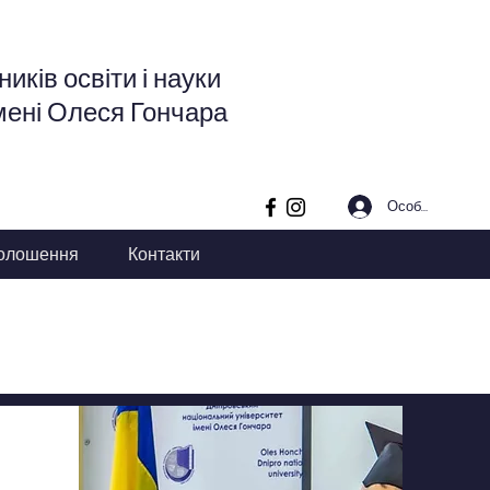
иків освіти і науки
мені Олеся Гончара
Особистий кабі
олошення
Контакти