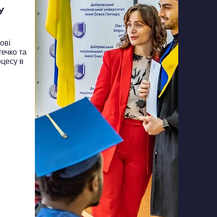
У
ові
течко та
оцесу в