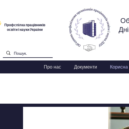
Об
Профспілка працівників
Дні
освіти і науки України
Про нас
Документи
Корисна