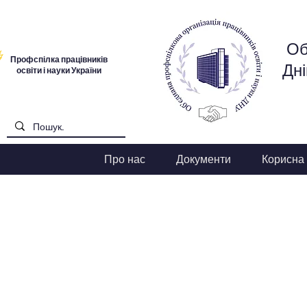
Об
Профспілка працівників
Дні
освіти і науки України
Про нас
Документи
Корисна