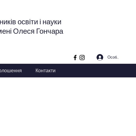
иків освіти і науки
мені Олеся Гончара
Особистий кабі
олошення
Контакти