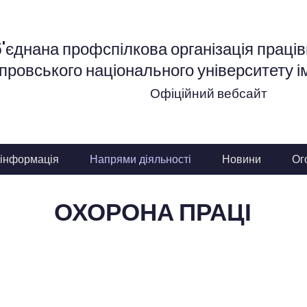
'єднана профспілкова організація працівн
провського національного університету і
Офіційний вебсайт
 інформація
Напрями діяльності
Новини
Ог
ОХОРОНА ПРАЦІ