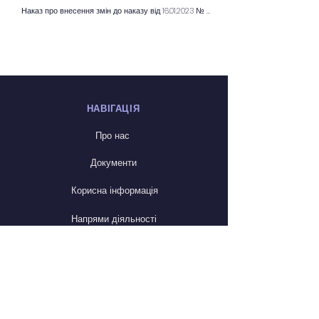
Наказ про внесення змін до наказу від 16.01.2023 № 7 (про продовження строку роботи комісії зі страхових виплат)
НАВІГАЦІЯ
Про нас
Документи
Корисна інформація
Напрями діяльності
Новини
Оголошення
Контакти