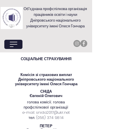
Об'єднана профспілкова організація
працівників освіти і науки
Дніпровського національного
університету імені Олеся Гончара
Офіційний вебсайт
СОЦІАЛЬНЕ СТРАХУВАННЯ
Комісія зі страхових виплат
Дніпровського національного
університету імені Олеся Гончара
СНІДА
Євгеній Олегович
голова комісії, голова
профспілкової організації
e-mail:
snida2017@ukr.net
тел.
(056) 374 98 14
ПЕТЕР