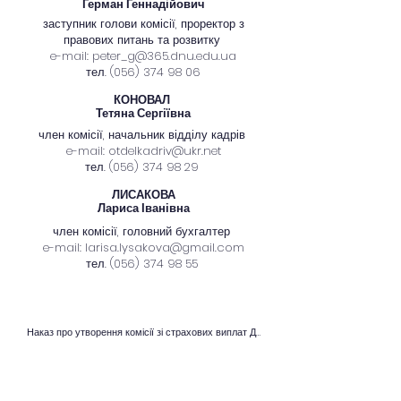
Герман Геннадійович
заступник голови комісії, проректор з
правових питань та розвитку
e-mail:
peter_g@365.dnu.edu.ua
тел.
(056) 374 98 06
КОНОВАЛ
Тетяна Сергіївна
член комісії, начальник відділу кадрів
e-mail:
otdelkadriv@ukr.net
тел.
(056) 374 98 29
ЛИСАКОВА
Лариса Іванівна
член комісії, головний бухгалтер
e-mail:
larisa.lysakova@gmail.com
тел.
(056) 374 98 55
Наказ про утворення комісії зі страхових виплат Дніпровського національного університету імені Олеся Гончара