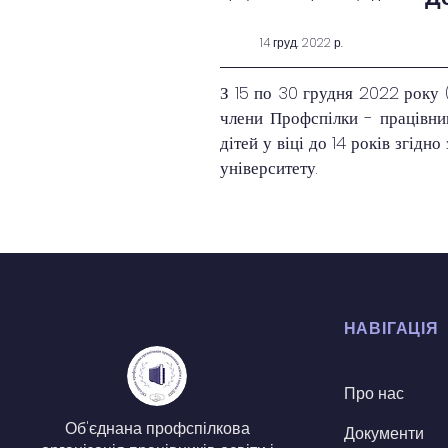
14 груд. 2022 р.
З 15 по 30 грудня 2022 року (
члени Профспілки - працівник
дітей у віці до 14 років згід
університету.
НАВІГАЦІЯ
Про нас
Об'єднана профспілкова
Документи