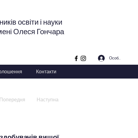
иків освіти і науки
мені Олеся Гончара
Особистий кабі
олошення
Контакти
Попередня
Наступна
і здобувачів вищої