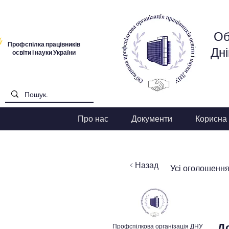
Об
Профспілка працівників
Дні
освіти і науки України
Про нас
Документи
Корисна
< Назад
Усі оголошенн
До
Профспілкова організація ДНУ