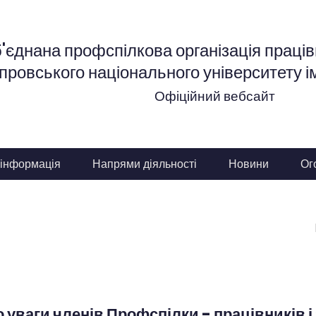
'єднана профспілкова організація працівн
провського національного університету і
Офіційний вебсайт
 інформація
Напрями діяльності
Новини
Ог
я
 уваги членів Профспілки - працівників 