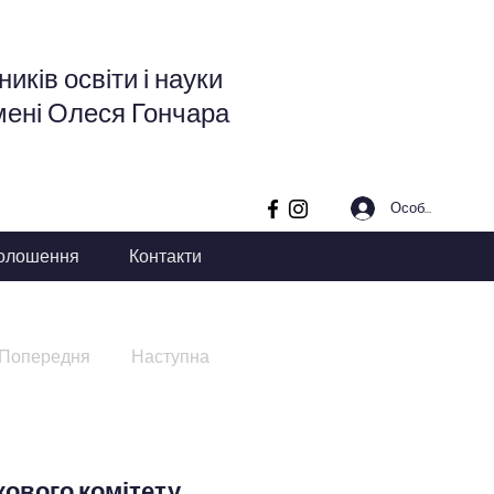
иків освіти і науки
мені Олеся Гончара
Особистий кабі
олошення
Контакти
Попередня
Наступна
кового комітету