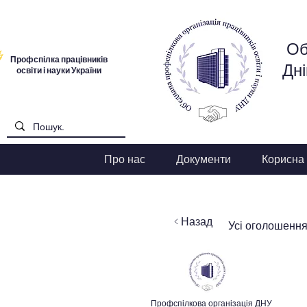
Об
Профспілка працівників
Дні
освіти і науки України
Про нас
Документи
Корисна
< Назад
Усі оголошенн
Профспілкова організація ДНУ