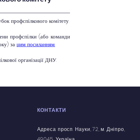
убок профспілкового комітету.
ени профспілки (або команди 
ку) за 
цим посиланням.
лкової організації ДНУ.
КОНТАКТИ
Адреса: просп. Науки, 72, м. Дніпро,
49045, Україна.