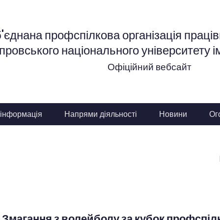
'єднана профспілкова організація працівн
провського національного університету і
Офіційний вебсайт
 інформація
Напрями діяльності
Новини
Ог
я
Змагання з волейболу за кубок профспіл