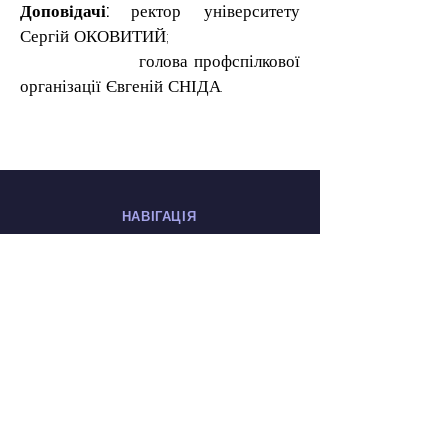
Доповідачі: 
ректор університету 
Сергій ОКОВИТИЙ;
                     голова профспілкової 
організації Євгеній СНІДА.
НАВІГАЦІЯ
Про нас
Документи
Корисна інформація
Напрями діяльності
Новини