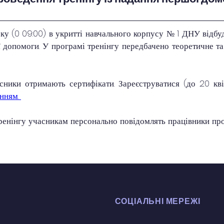
ку (0 09:00) в укритті навчального корпусу № 1 ДНУ відбуд
 допомоги. У програмі тренінгу передбачено теоретичне та 
сники отримають сертифікати. Зареєструватися (до 20 кві
нням. 
енінгу учасникам персонально повідомлять працівники про
СОЦІАЛЬНІ МЕРЕЖІ