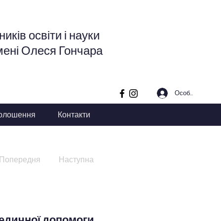
иків освіти і науки
мені Олеся Гончара
Особистий кабі
олошення
Контакти
Попередня
Наступна
медичної допомоги