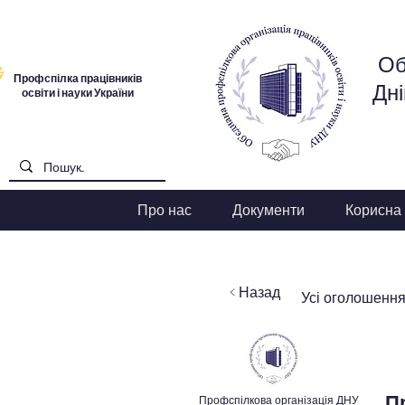
Об
Профспілка працівників
Дні
освіти і науки України
Про нас
Документи
Корисна
< Назад
Усі оголошенн
П
Профспілкова організація ДНУ