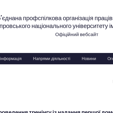
'єднана профспілкова організація працівн
провського національного університету і
Офіційний вебсайт
 інформація
Напрями діяльності
Новини
Ог
я
роведення тренінгу із надання першої до