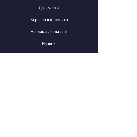
Документи
Корисна інформація
Напрями діяльності
Новини
Оголошення
Контакти
СОЦІАЛЬНІ МЕРЕЖІ
Facebook
Instagram
КОНТАКТИ
Адреса: просп. Науки, 72, м. Дніпро,